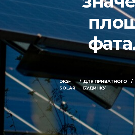
значе
площ
фата
DKS-
ДЛЯ ПРИВАТНОГО
SOLAR
БУДИНКУ