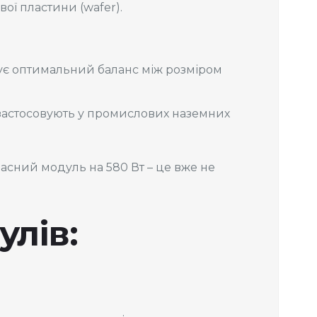
ої пластини (wafer).
чує оптимальний баланс між розміром
е застосовують у промислових наземних
часний модуль на 580 Вт – це вже не
лів: