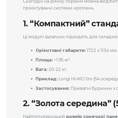
Сьогодні на ринку України можна виділит
проєктуванні системи кріплень.
1. “Компактний” станда
Ці модулі ідеально підходять для складних
Орієнтовні габарити:
1722 х 1134 мм.
Площа:
~1.95 м².
Вага:
20-22 кг.
Приклад:
Longi Hi-MO 5m (54 осеред
Застосування:
Приватні будинки з 
2. “Золота середина” (
Найпопулярніший
розмір сонячної пане