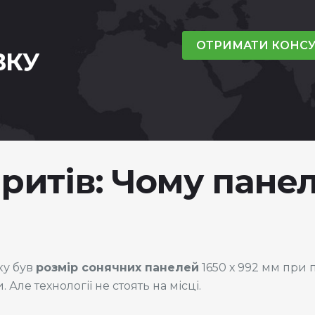
ОТРИМАТИ КОНС
ВКУ
ритів: Чому панел
ку був
розмір сонячних панелей
1650 х 992 мм при п
 Але технології не стоять на місці.