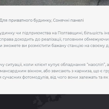
Для приватного будинку
,
Сонячні панелі
динку чи підприємства на Полтавщині, більшість ін
оли справа доходить до реалізації, головним обмежуюч
и зможете ви розмістити бажану станцію на своєму д
чу ситуації, коли клієнт купує обладнання “наосліп”, 
мансардним вікном, або звисають з карниза, що є 
ти сучасних фотомодулів, від чого вони залежать та 