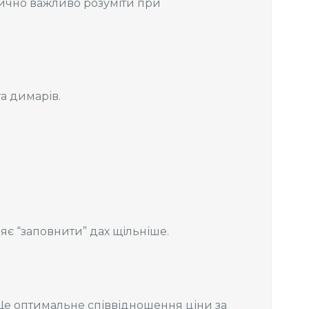
тично важливо розуміти при
та димарів.
є “заповнити” дах щільніше.
 Це оптимальне співвідношення ціни за