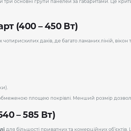
и три основні групи панелей за габаритами. Це кри
рт (400 – 450 Вт)
 чотирисхилих дахів, де багато ламаних ліній, вікон 
ки).
обмеженою площею покрівлі. Менший розмір дозволя
540 – 585 Вт)
лі
для більшості приватних та комерційних об’єктів.