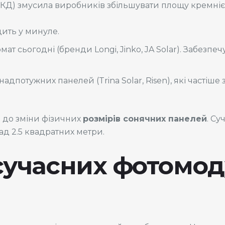
(ККД) змусила виробників збільшувати площу кремнієв
дить у минуле.
 сьогодні (бренди Longi, Jinko, JA Solar). Забезпе
адпотужних панелей (Trina Solar, Risen), які частіш
 до зміни фізичних
розмірів сонячних панелей
. Су
ад 2.5 квадратних метри.
сучасних фотомоду