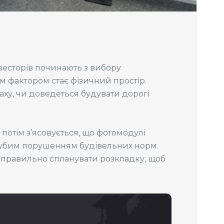
весторів починають з вибору
им фактором стає фізичний простір.
аху, чи доведеться будувати дорогі
а потім з’ясовується, що фотомодулі
грубим порушенням будівельних норм.
як правильно спланувати розкладку, щоб