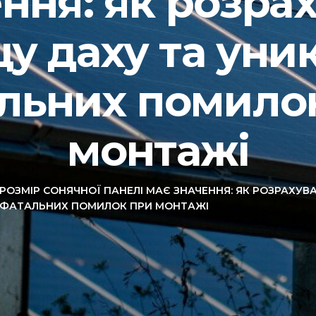
ння: як розра
у даху та уни
льних помило
монтажі
РОЗМІР СОНЯЧНОЇ ПАНЕЛІ МАЄ ЗНАЧЕННЯ: ЯК РОЗРАХУ
ФАТАЛЬНИХ ПОМИЛОК ПРИ МОНТАЖІ