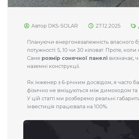
Автор DKS-SOLAR
27.12.2025
Плануючи енергонезалежність власного бу
потужності: 5, 10 чи 30 кіловат. Проте, к
Саме
розмір сонячної панелі
визначає, ч
наземні конструкції.
Як інженер з 6-річним досвідом, я часто ба
фізично не вміщуються між димоходом та 
У цій статті ми розберемо реальні габари
інвестиція працювала на 100%.