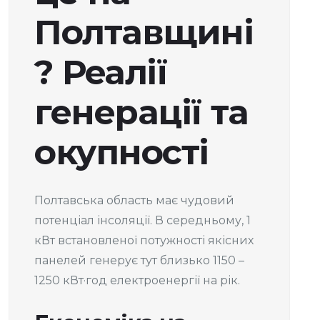
Полтавщині
? Реалії
генерації та
окупності
Полтавська область має чудовий
потенціал інсоляції. В середньому, 1
кВт встановленої потужності якісних
панелей генерує тут близько 1150 –
1250 кВт·год електроенергії на рік.