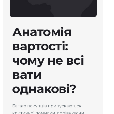
Анатомія
вартості:
чому не всі
вати
однакові?
Багато покупців припускаються
критичної помилки, порівнюючи