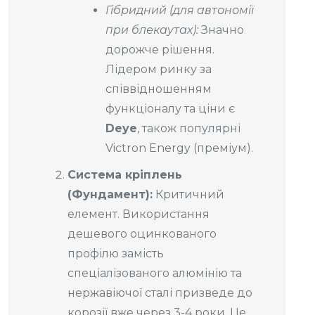
Гібридний (для автономії
при блекаутах):
Значно
дорожче рішення.
Лідером ринку за
співвідношенням
функціоналу та ціни є
Deye
, також популярні
Victron Energy (преміум).
Система кріплень
(Фундамент):
Критичний
елемент. Використання
дешевого оцинкованого
профілю замість
спеціалізованого алюмінію та
нержавіючої сталі призведе до
корозії вже через 3-4 роки. Це