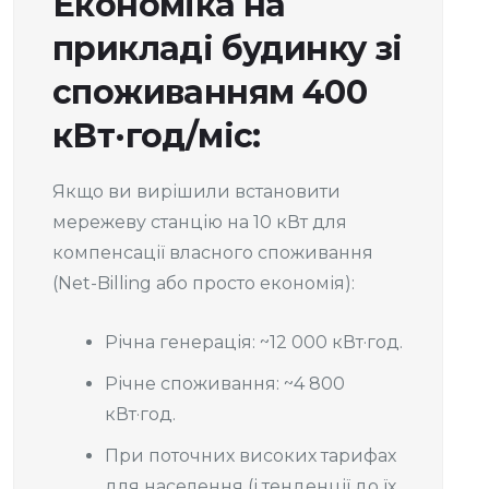
Економіка на
прикладі будинку зі
споживанням 400
кВт·год/міс:
Якщо ви вирішили встановити
мережеву станцію на 10 кВт для
компенсації власного споживання
(Net-Billing або просто економія):
Річна генерація: ~12 000 кВт·год.
Річне споживання: ~4 800
кВт·год.
При поточних високих тарифах
для населення (і тенденції до їх