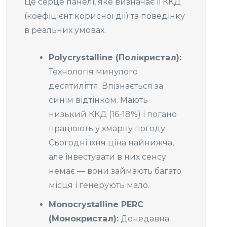
Це серце панелі, яке визначає її ККД
(коефіцієнт корисної дії) та поведінку
в реальних умовах.
Polycrystalline (Полікристал):
Технологія минулого
десятиліття. Впізнається за
синім відтінком. Мають
низький ККД (16-18%) і погано
працюють у хмарну погоду.
Сьогодні їхня ціна найнижча,
але інвестувати в них сенсу
немає — вони займають багато
місця і генерують мало.
Monocrystalline PERC
(Монокристал):
Донедавна