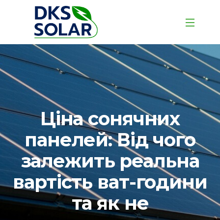
Ціна сонячних
панелей: Від чого
залежить реальна
вартість ват-години
та як не