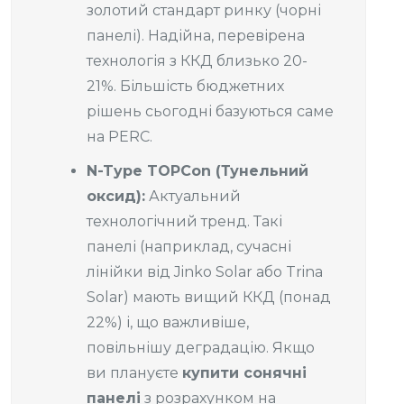
золотий стандарт ринку (чорні
панелі). Надійна, перевірена
технологія з ККД близько 20-
21%. Більшість бюджетних
рішень сьогодні базуються саме
на PERC.
N-Type TOPCon (Тунельний
оксид):
Актуальний
технологічний тренд. Такі
панелі (наприклад, сучасні
лінійки від Jinko Solar або Trina
Solar) мають вищий ККД (понад
22%) і, що важливіше,
повільнішу деградацію. Якщо
ви плануєте
купити сонячні
панелі
з розрахунком на