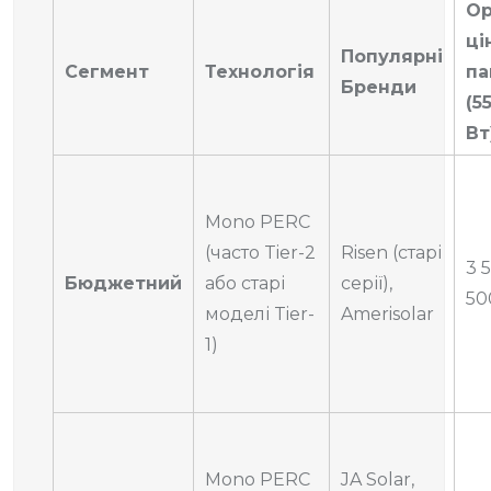
Ор
ці
Популярні
Сегмент
Технологія
па
Бренди
(5
Вт
Mono PERC
(часто Tier-2
Risen (старі
3 
Бюджетний
або старі
серії),
50
моделі Tier-
Amerisolar
1)
Mono PERC
JA Solar,