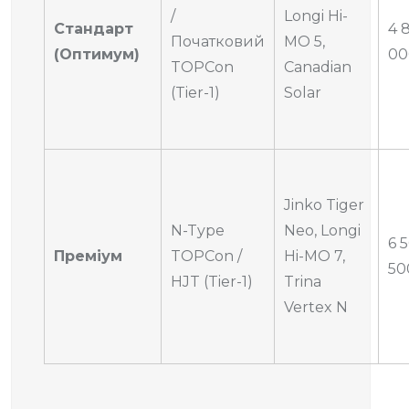
/
Longi Hi-
Стандарт
4 
Початковий
MO 5,
(Оптимум)
00
TOPCon
Canadian
(Tier-1)
Solar
Jinko Tiger
N-Type
Neo, Longi
6 
Преміум
TOPCon /
Hi-MO 7,
50
HJT (Tier-1)
Trina
Vertex N