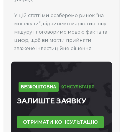
У цій статті ми розберемо ринок “на
молекули”, відкинемо маркетингову
мішуру і поговоримо мовою фактів та
цифр, щоб ви могли прийняти
зважене інвестиційне рішення.
БЕЗКОШТОВНА
КОНСУЛЬТАЦІЯ
ЗАЛИШТЕ
ЗАЯВКУ
ОТРИМАТИ КОНСУЛЬТАЦІЮ