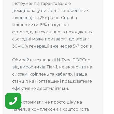
інструмент із гарантованою
дохідністю (у вигляді згенерованих
кіловатів) на 25+ років. Спроба
зекономити 15% на купівлі
фотомодулів сумнівного походження
сьогодні може призвести до втрати
30-40% генерації вже через 5-7 років.
Обирайте технології N-Type TOPCon
від виробників Tier-1, не економте на
системі кріплень та кабелях, і ваша
станція на Полтавщині працюватиме
ефективно десятиліттями.
Щоб отримати не просто ціну на
панелі, а комплексний кошторис та