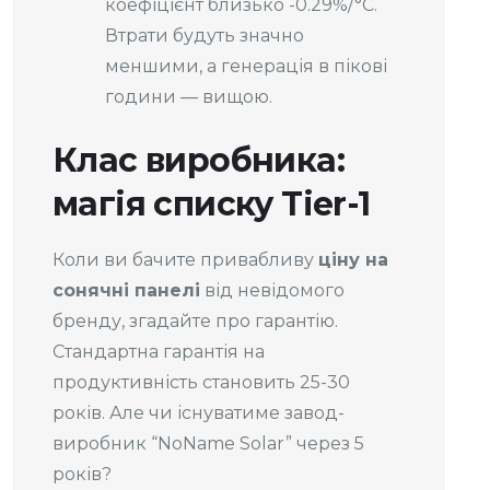
коефіцієнт близько -0.29%/°C.
Втрати будуть значно
меншими, а генерація в пікові
години — вищою.
Клас виробника:
магія списку Tier-1
Коли ви бачите привабливу
ціну на
сонячні панелі
від невідомого
бренду, згадайте про гарантію.
Стандартна гарантія на
продуктивність становить 25-30
років. Але чи існуватиме завод-
виробник “NoName Solar” через 5
років?