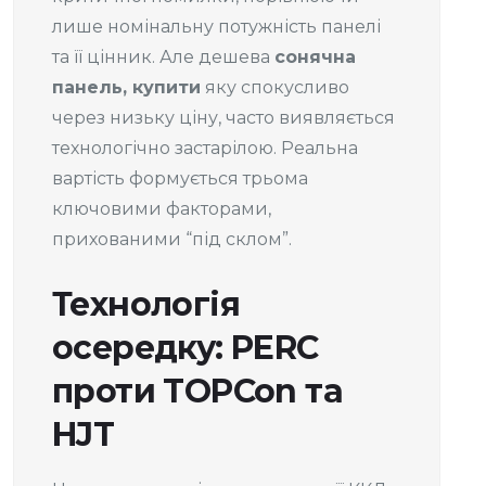
лише номінальну потужність панелі
та її цінник. Але дешева
сонячна
панель, купити
яку спокусливо
через низьку ціну, часто виявляється
технологічно застарілою. Реальна
вартість формується трьома
ключовими факторами,
прихованими “під склом”.
Технологія
осередку: PERC
проти TOPCon та
HJT