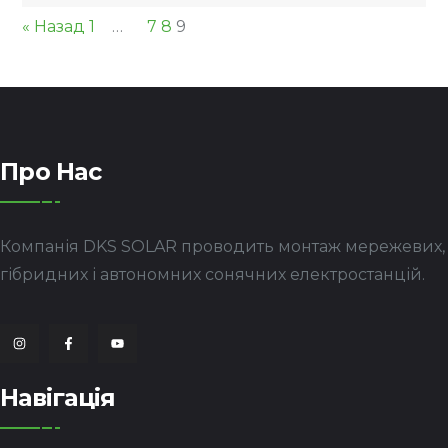
« Назад
1
…
7
8
9
Про Нас
Компанія DKS SOLAR проводить монтаж мережевих,
гібридних і автономних сонячних електростанцій.
Навігація